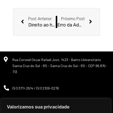
Anterior
Próxim
Post Anterior
Próximo Post
Direito ao home care pelo SUS e pelos planos de saúde
Erro da Administração: servidor público precisa devolver valores?
Rua Coronel Oscar Rafael Jost, 1423 - Bairro Universitário
Santa Cruz do Sul - RS - Santa Cruz do Sul - RS - CEP 96.815-
713
(51) 3711-2614 / (51) 2109-0276
Valorizamos sua privacidade