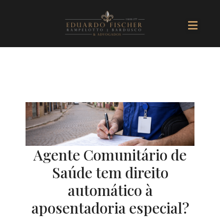
Ir
Men
para
o
conteúdo
Agente Comunitário de
Saúde tem direito
automático à
aposentadoria especial?