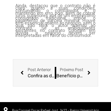
Ainda, destacou que o contrato não é
claro quanto a suas condições,
confundindo o consumidor e o
mantendo em erro, pois, além de cobrar
juros superiores aos de um empréstimo
consignado tradicional, impõe o
pagamento de parcela mínima. Houve
erro essencial quanto ao negócio, sem o
qual não teria o autor aderido ao
contrato. Se as ambiguidades
existentes no contrato colocam em
dúvida o negócio, devem ser
interpretadas em favor do consumidor.
Anterior
Próxim
Post Anterior
Próximo Post
Confira as datas para pagamento do abono salarial em 2022
Benefício previdenciário recebido de boa-fé não precisa ser devolvido
Rua Coronel Oscar Rafael Jost, 1423 - Bairro Universitário