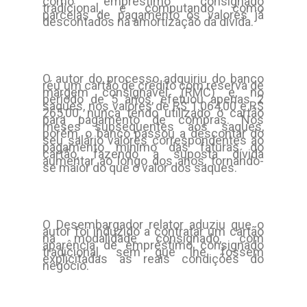
como empréstimo consignado
tradicional, e computando como
parcelas de pagamento os valores já
descontados na amortização da dívida.
O autor do processo adquiriu do banco
réu um cartão de crédito com reserva de
margem consignável (RMC) e, no
período de 5 anos, efetuou apenas 2
saques, nos valores de R$ 1.064,00 e R$
265,00, nunca tendo utilizado o cartão
para pagamento de compras. Nos
meses subsequentes aos saques,
porém, o banco passou a descontar do
seu salário valores correspondentes ao
pagamento mínimo das faturas do
cartão, fazendo a suposta dívida
aumentar ao longo dos anos, tornando-
se maior do que o valor dos saques.
O Desembargador relator aduziu que o
autor foi induzido a contratar um cartão
na modalidade consignado, com
aparência de empréstimo consignado
tradicional, sem que lhe fossem
explicitadas as reais condições do
negócio.