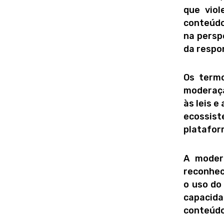
que viol
conteúdo
na persp
da respo
Os termo
moderaçã
às leis e
ecossi
platafor
A moder
reconhec
o uso do
capacid
conteúdo