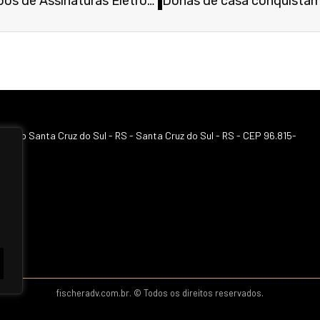
Tipos de Assinaturas Eletrônicas: Qual a Melhor para o Seu Negócio?
sitário Santa Cruz do Sul - RS - Santa Cruz do Sul - RS - CEP 96.815-
fischeradv.com.br. © Todos os direitos reservados.