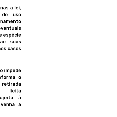
as a lei,
s de uso
denamento
eventuais
e espécie
var suas
 nos casos
ão impede
aforma o
 retirada
 lícita
jeita à
 venha a