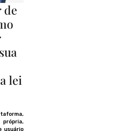
r de
smo
r
 sua
a lei
ataforma,
 própria,
e usuário