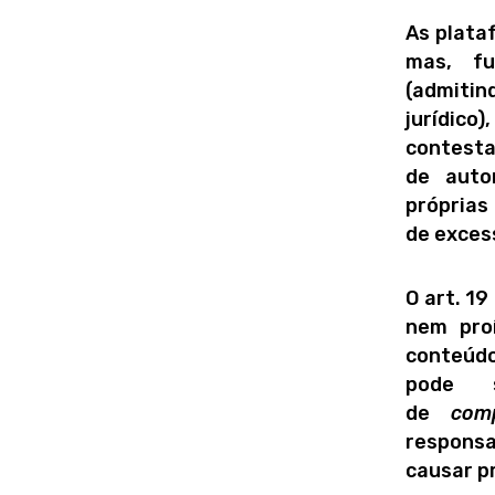
As plata
mas, fu
(admitin
jurídico
contesta
de auto
próprias 
de exces
O art. 19
nem pro
conteúdo
pode s
de
comp
respons
causar pr