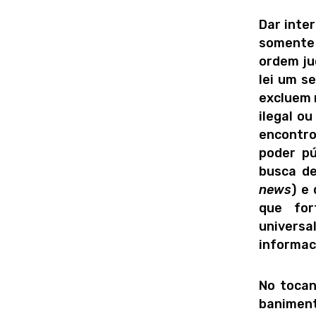
Dar inter
somente 
ordem jud
lei um s
excluem 
ilegal o
encontro
poder pú
busca d
news
) e
que for
universa
informac
No tocan
baniment