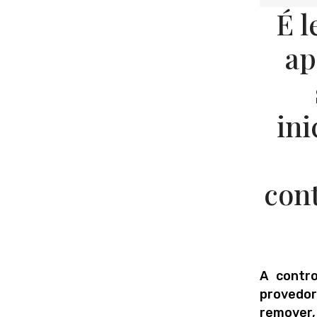
É l
ap
ini
cont
A contro
provedo
remover,