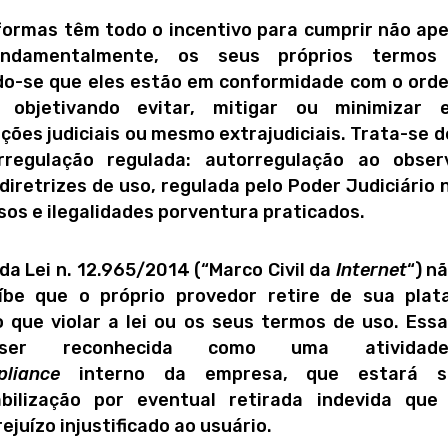
formas têm todo o incentivo para cumprir não apen
ndamentalmente, os seus próprios termo
do-se que eles estão em conformidade com o or
), objetivando evitar, mitigar ou minimizar 
ções judiciais ou mesmo extrajudiciais. Trata-se d
rregulação regulada: autorregulação ao obser
diretrizes de uso, regulada pelo Poder Judiciário
sos e ilegalidades porventura praticados.
 da Lei n. 12.965/2014 (“Marco Civil da
Internet
“) n
íbe que o próprio provedor retire de sua plat
 que violar a lei ou os seus termos de uso. Essa
er reconhecida como uma atividade
liance
interno da empresa, que estará su
abilização por eventual retirada indevida que
ejuízo injustificado ao usuário.