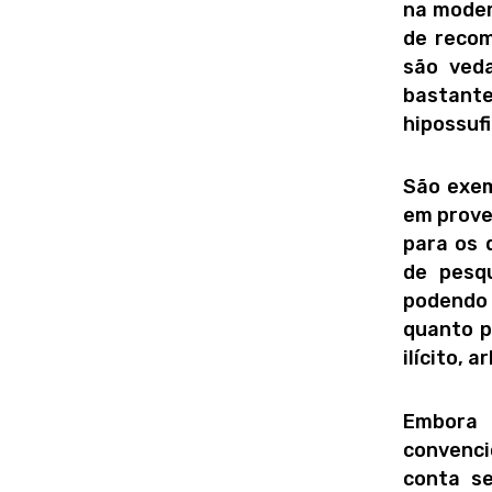
na moder
de recom
são ved
bastante
hipossufi
São exem
em prove
para os 
de pesq
podendo
quanto p
ilícito, 
Embora
convenci
conta se