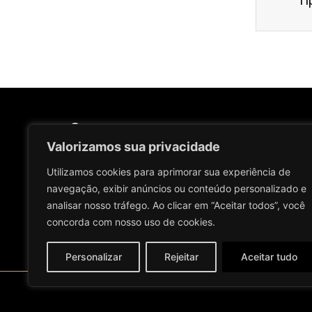
Rua Coronel Oscar Rafael Jost, 1423 - Bairro Univer
Valorizamos sua privacidade
713
Utilizamos cookies para aprimorar sua experiência de
navegação, exibir anúncios ou conteúdo personalizado e
(51) 3711-2614 / (51) 2109-0276
analisar nosso tráfego. Ao clicar em “Aceitar todos”, você
concorda com nosso uso de cookies.
Personalizar
Rejeitar
Aceitar tudo