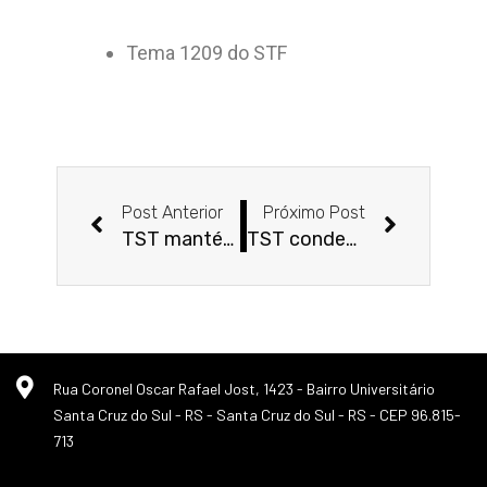
Tema 1209 do STF
Anterior
Próxim
Post Anterior
Próximo Post
TST mantém a dispensa de empregado que viajou durante licença para repouso
TST condena empresa a indenizar auxiliar administrativa por uso indevido de imagem em leilão de joias na TV
Rua Coronel Oscar Rafael Jost, 1423 - Bairro Universitário
Santa Cruz do Sul - RS - Santa Cruz do Sul - RS - CEP 96.815-
713