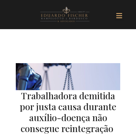
Ir
Men
para
o
conteúdo
Trabalhadora demitida
por justa causa durante
auxílio-doença não
consegue reintegração