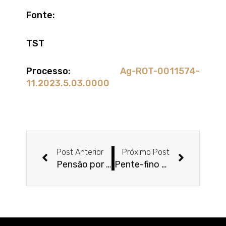
Fonte:
TST
Processo:
Ag-ROT-0011574-
11.2023.5.03.0000
Anterior
Próxim
Post Anterior
Próximo Post
Pensão por morte: quais as regras para o valor do benefício pago aos viúvos e viúvas:
Pente-fino do INSS em 2024: saiba tudo sobre a revisão e seus direitos!