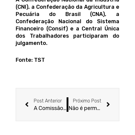
(CNI), a Confederação da Agricultura e
Pecuária do Brasil (CNA), a
Confederação Nacional do Sistema
Financeiro (Consif) e a Central Única
dos Trabalhadores participaram do
julgamento.
Fonte: TST
Anterior
Próxim
Post Anterior
Próximo Post
A Comissão de Corretagem: Quando e Por Quem é Devida? Um Olhar Jurídico
Não é permitida à dependente a cumulação de pensão especial de ex-combatente do seu falecido pai com a pensão por morte do seu falecido marido