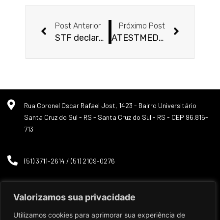
Anterior
Próxim
Post Anterior
Próximo Post
STF declara inconstitucional a idade mínima da aposentadoria especial: entenda os impactos da decisão.
ATESTMED: por que muitos pedidos de auxílio por incapacidade temporária são negados pelo INSS?
Rua Coronel Oscar Rafael Jost, 1423 - Bairro Universitário
Santa Cruz do Sul - RS - Santa Cruz do Sul - RS - CEP 96.815-
713
(51) 3711-2614 / (51) 2109-0276
Valorizamos sua privacidade
Utilizamos cookies para aprimorar sua experiência de