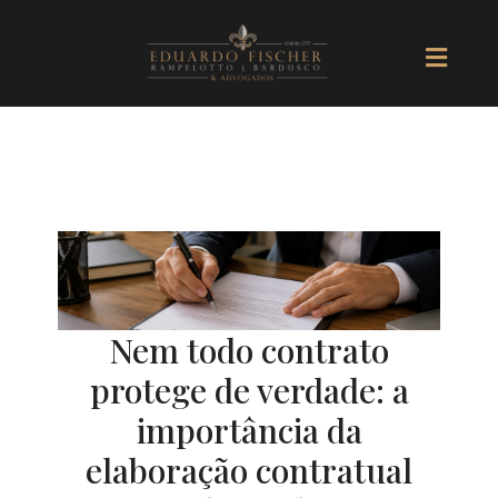
Ir
Men
para
o
conteúdo
Nem todo contrato
protege de verdade: a
importância da
elaboração contratual